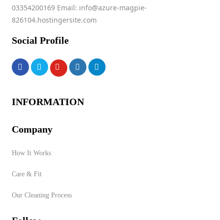
03354200169 Email: info@azure-magpie-
826104.hostingersite.com
Social Profile
INFORMATION
Company
How It Works
Care & Fit
Our Cleaning Process