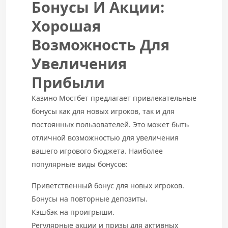
Бонусы И Акции:
Хорошая
Возможность Для
Увеличения
Прибыли
Казино Мостбет предлагает привлекательные
бонусы как для новых игроков, так и для
постоянных пользователей. Это может быть
отличной возможностью для увеличения
вашего игрового бюджета. Наиболее
популярные виды бонусов:
Приветственный бонус для новых игроков.
Бонусы на повторные депозиты.
Кэшбэк на проигрыши.
Регулярные акции и призы для активных