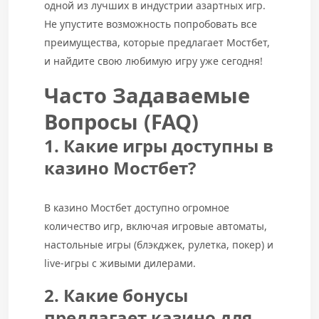
одной из лучших в индустрии азартных игр.
Не упустите возможность попробовать все
преимущества, которые предлагает Мостбет,
и найдите свою любимую игру уже сегодня!
Часто Задаваемые
Вопросы (FAQ)
1. Какие игры доступны в
казино Мостбет?
В казино Мостбет доступно огромное
количество игр, включая игровые автоматы,
настольные игры (блэкджек, рулетка, покер) и
live-игры с живыми дилерами.
2. Какие бонусы
предлагает казино для