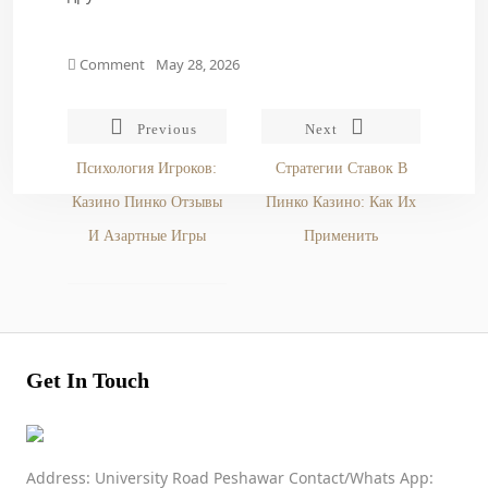
On
Posted
Comment
May 28, 2026
Выбор
Post
on
Казино
navigation
Previous
Мостбет:
Next
Преимущества,
Previous
Next
Психология Игроков:
Стратегии Ставок В
Которые
post:
post:
Не
Казино Пинко Отзывы
Пинко Казино: Как Их
Оставят
И Азартные Игры
Применить
Вас
Равнодушными
Get In Touch
Address: University Road Peshawar Contact/Whats App: