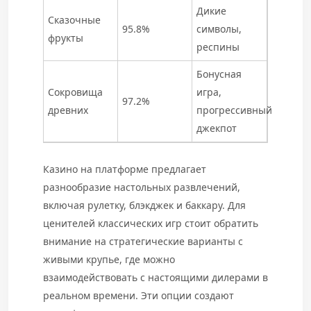
Дикие
Сказочные
95.8%
символы,
фрукты
респины
Бонусная
Сокровища
игра,
97.2%
древних
прогрессивный
джекпот
Казино на платформе предлагает
разнообразие настольных развлечений,
включая рулетку, блэкджек и баккару. Для
ценителей классических игр стоит обратить
внимание на стратегические варианты с
живыми крупье, где можно
взаимодействовать с настоящими дилерами в
реальном времени. Эти опции создают