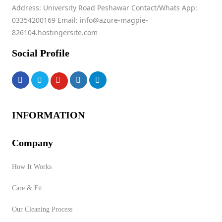
Address: University Road Peshawar Contact/Whats App:
03354200169 Email: info@azure-magpie-
826104.hostingersite.com
Social Profile
INFORMATION
Company
How It Works
Care & Fit
Our Cleaning Process