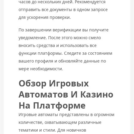
часов до нескольких дней. Рекомендуется
отправить все документы в одном запросе
для ускорения проверки.
По завершении верификации вы получите
уведомление. После этого можно смело
вносить средства и использовать все
функции платформы. Следите за состоянием
вашего профиля и обновляйте данные по
мере необходимости.
Обзор Игровых
Автоматов И Казино
На Платформе
Игровые автоматы представлены в огромном
количестве, охватывающем различные
тематики и стили. Для новичков