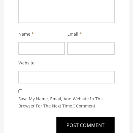
Name
*
Email
*
Website
Save My Name, Email, And Website In This
Browser For The Next Time I Comment.