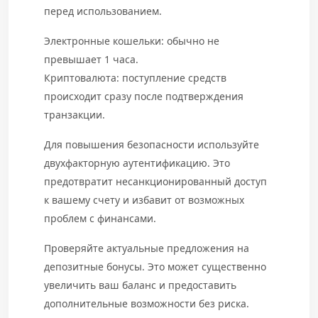
перед использованием.
Электронные кошельки: обычно не
превышает 1 часа.
Криптовалюта: поступление средств
происходит сразу после подтверждения
транзакции.
Для повышения безопасности используйте
двухфакторную аутентификацию. Это
предотвратит несанкционированный доступ
к вашему счету и избавит от возможных
проблем с финансами.
Проверяйте актуальные предложения на
депозитные бонусы. Это может существенно
увеличить ваш баланс и предоставить
дополнительные возможности без риска.