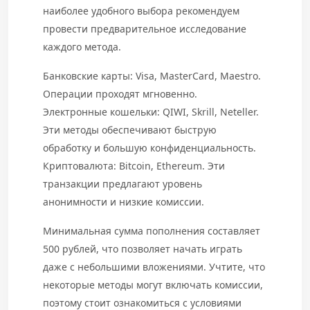
наиболее удобного выбора рекомендуем
провести предварительное исследование
каждого метода.
Банковские карты: Visa, MasterCard, Maestro.
Операции проходят мгновенно.
Электронные кошельки: QIWI, Skrill, Neteller.
Эти методы обеспечивают быструю
обработку и большую конфиденциальность.
Криптовалюта: Bitcoin, Ethereum. Эти
транзакции предлагают уровень
анонимности и низкие комиссии.
Минимальная сумма пополнения составляет
500 рублей, что позволяет начать играть
даже с небольшими вложениями. Учтите, что
некоторые методы могут включать комиссии,
поэтому стоит ознакомиться с условиями