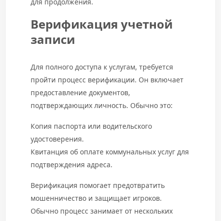
для продолжения.
Верификация учетной
записи
Для полного доступа к услугам, требуется
пройти процесс верификации. Он включает
предоставление документов,
подтверждающих личность. Обычно это:
Копия паспорта или водительского
удостоверения.
Квитанция об оплате коммунальных услуг для
подтверждения адреса.
Верификация помогает предотвратить
мошенничество и защищает игроков.
Обычно процесс занимает от нескольких