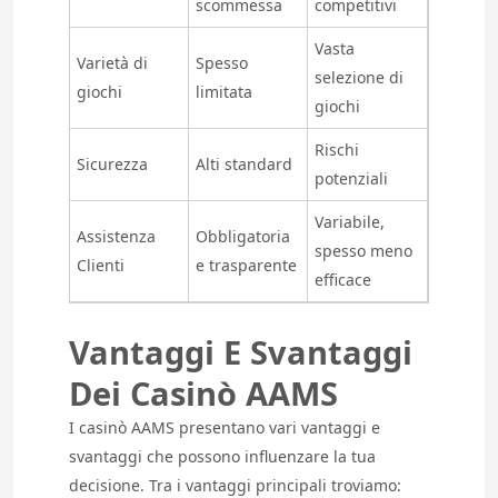
scommessa
competitivi
Vasta
Varietà di
Spesso
selezione di
giochi
limitata
giochi
Rischi
Sicurezza
Alti standard
potenziali
Variabile,
Assistenza
Obbligatoria
spesso meno
Clienti
e trasparente
efficace
Vantaggi E Svantaggi
Dei Casinò AAMS
I casinò AAMS presentano vari vantaggi e
svantaggi che possono influenzare la tua
decisione. Tra i vantaggi principali troviamo: