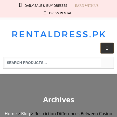
DAILY SALE & BUY DRESSES
EARN WITH US
DRESS RENTAL
Search
for
products:
Archives
Home
>
Blog
>
Restriction Differences Between Casino