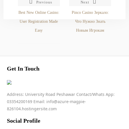
navigation
Previous
Between
Next
Casino
Previous
Next
Best New Online Casino:
Pinco Casino Зеркало:
Online
post:
post:
Non
User Registration Made
Что Нужно Знать
AAMS
Easy
Новым Игрокам
E
AAMS:
Quale
Scegliere?
Get In Touch
Address: University Road Peshawar Contact/Whats App:
03354200169 Email: info@azure-magpie-
826104.hostingersite.com
Social Profile