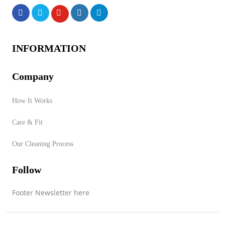
INFORMATION
Company
How It Works
Care & Fit
Our Cleaning Process
Follow
Footer Newsletter here