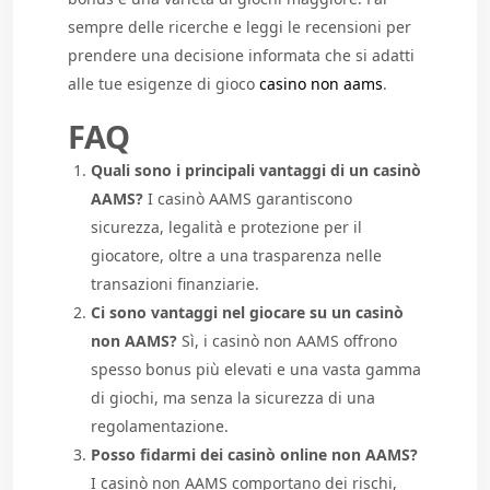
sempre delle ricerche e leggi le recensioni per
prendere una decisione informata che si adatti
alle tue esigenze di gioco
casino non aams
.
FAQ
Quali sono i principali vantaggi di un casinò
AAMS?
I casinò AAMS garantiscono
sicurezza, legalità e protezione per il
giocatore, oltre a una trasparenza nelle
transazioni finanziarie.
Ci sono vantaggi nel giocare su un casinò
non AAMS?
Sì, i casinò non AAMS offrono
spesso bonus più elevati e una vasta gamma
di giochi, ma senza la sicurezza di una
regolamentazione.
Posso fidarmi dei casinò online non AAMS?
I casinò non AAMS comportano dei rischi,