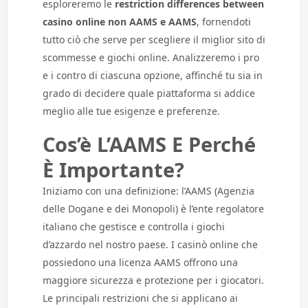
esploreremo le
restriction differences between
casino online non AAMS e AAMS
, fornendoti
tutto ciò che serve per scegliere il miglior sito di
scommesse e giochi online. Analizzeremo i pro
e i contro di ciascuna opzione, affinché tu sia in
grado di decidere quale piattaforma si addice
meglio alle tue esigenze e preferenze.
Cos’è L’AAMS E Perché
È Importante?
Iniziamo con una definizione: l’AAMS (Agenzia
delle Dogane e dei Monopoli) è l’ente regolatore
italiano che gestisce e controlla i giochi
d’azzardo nel nostro paese. I casinò online che
possiedono una licenza AAMS offrono una
maggiore sicurezza e protezione per i giocatori.
Le principali restrizioni che si applicano ai