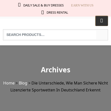
DAILY SALE & BUY DRESSES
EARN WITH US
DRESS RENTAL
Search
for
products:
Archives
Home
>
Blog
>
Die Unterschiede, Wie Man Sichere Nicht
Lizenzierte Sportwetten In Deutschland Erkennt