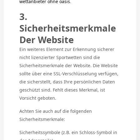
wettanbieter ohne oasis
.
3.
Sicherheitsmerkmale
Der Website
Ein weiteres Element zur Erkennung sicherer
nicht lizenzierter Sportwetten sind die
Sicherheitsmerkmale der Website. Die Website
sollte über eine SSL-Verschlüsselung verfügen,
die sicherstellt, dass Ihre persönlichen Daten
geschützt sind. Fehlt dieses Merkmal, ist
Vorsicht geboten.
Achten Sie auch auf die folgenden
Sicherheitsmerkmale:
Sicherheitssymbole (z.B. ein Schloss-Symbol in