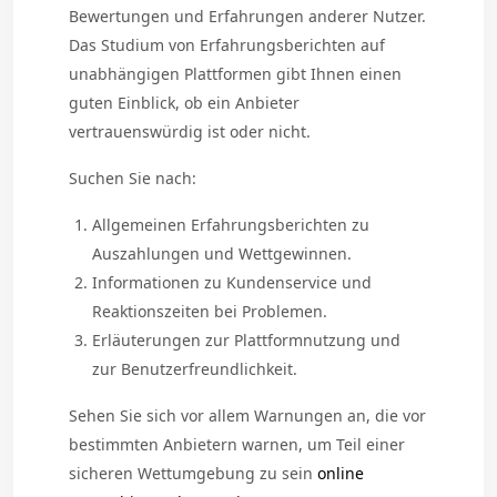
Bewertungen und Erfahrungen anderer Nutzer.
Das Studium von Erfahrungsberichten auf
unabhängigen Plattformen gibt Ihnen einen
guten Einblick, ob ein Anbieter
vertrauenswürdig ist oder nicht.
Suchen Sie nach:
Allgemeinen Erfahrungsberichten zu
Auszahlungen und Wettgewinnen.
Informationen zu Kundenservice und
Reaktionszeiten bei Problemen.
Erläuterungen zur Plattformnutzung und
zur Benutzerfreundlichkeit.
Sehen Sie sich vor allem Warnungen an, die vor
bestimmten Anbietern warnen, um Teil einer
sicheren Wettumgebung zu sein
online