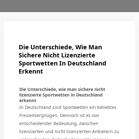
Die Unterschiede, Wie Man
Sichere Nicht Lizenzierte
Sportwetten In Deutschland
Erkennt
Die Unterschiede, wie man sichere nicht
lizenzierte Sportwetten in Deutschland
erkennt
In Deutschland sind Sportwetten ein beliebtes
Freizeitvergnügen. Dennoch ist es von
entscheidender Bedeutung, zwischen
lizenzierten und nicht lizenzierten Anbietern zu