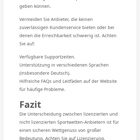
geben können.
Vermeiden Sie Anbieter, die keinen
zuverlässigen Kundenservice bieten oder bei
denen die Erreichbarkeit schwierig ist. Achten
Sie auf:
Verfügbare Supportzeiten.
Unterstützung in verschiedenen Sprachen
(insbesondere Deutsch).
Hilfreiche FAQs und Leitfäden auf der Website
für häufige Probleme.
Fazit
Die Unterscheidung zwischen lizenzierten und
nicht lizenzierten Sportwetten-Anbietern ist für
einen sicheren Wettgenuss von großer
Bedeutung. Achten Sie auf Lizenzierung,